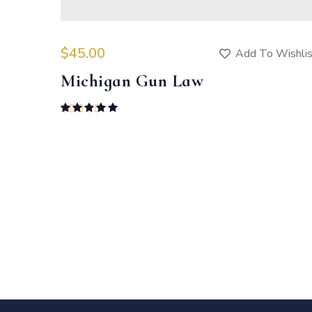
$
45.00
Add To Wishli
Michigan Gun Law
Rated
5.00
out of 5