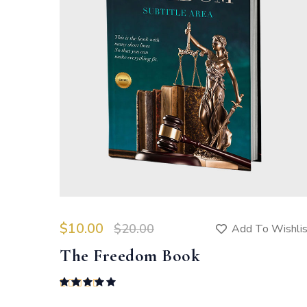
$
10.00
$
20.00
Add To Wishli
The Freedom Book
Rated
5.00
out of 5