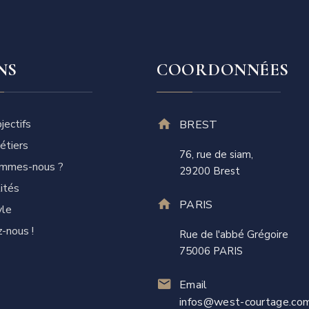
NS
COORDONNÉES
jectifs
BREST
étiers
76, rue de siam,
ommes-nous ?
29200 Brest
ités
PARIS
yle
z-nous !
Rue de l'abbé Grégoire
75006 PARIS
Email
infos@west-courtage.co