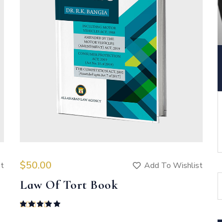
$
50.00
st
Add To Wishlist
Law Of Tort Book
Rated
5.00
out of 5